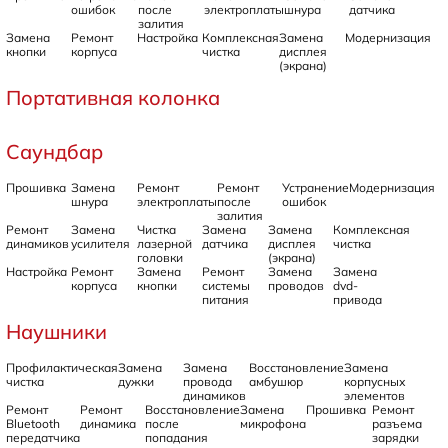
ошибок
после
электроплаты
шнура
датчика
залития
Замена
Ремонт
Настройка
Комплексная
Замена
Модернизация
кнопки
корпуса
чистка
дисплея
(экрана)
Портативная колонка
Саундбар
Прошивка
Замена
Ремонт
Ремонт
Устранение
Модернизация
шнура
электроплаты
после
ошибок
залития
Ремонт
Замена
Чистка
Замена
Замена
Комплексная
динамиков
усилителя
лазерной
датчика
дисплея
чистка
головки
(экрана)
Настройка
Ремонт
Замена
Ремонт
Замена
Замена
корпуса
кнопки
системы
проводов
dvd-
питания
привода
Наушники
Профилактическая
Замена
Замена
Восстановление
Замена
чистка
дужки
провода
амбушюр
корпусных
динамиков
элементов
Ремонт
Ремонт
Восстановление
Замена
Прошивка
Ремонт
Bluetooth
динамика
после
микрофона
разъема
передатчика
попадания
зарядки