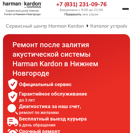
+7 (831) 231-09-76
Ежедневно с 9:00 до 21:00
Сервисный центр Harman
Позвонить
мне утром
Kardon
в Нижнем Новгороде
Сервисный центр Harman Kardon
Каталог устройст
Ремонт после залития
акустической системы
Harman Kardon в Нижнем
Новгороде
Официальный сервис
Гарантийное обслуживание
до 3 лет
Диагностика за наш счет,
ремонт по желанию
Бесплатный выезд курьера
в день обращения
Срочный ремонт