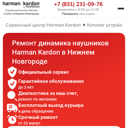
+7 (831) 231-09-76
Ежедневно с 9:00 до 21:00
Сервисный центр Harman
Позвонить
мне утром
Kardon
в Нижнем Новгороде
Сервисный центр Harman Kardon
Каталог устройст
Ремонт динамика наушников
Harman Kardon в Нижнем
Новгороде
Официальный сервис
Гарантийное обслуживание
до 3 лет
Диагностика за наш счет,
ремонт по желанию
Бесплатный выезд курьера
в день обращения
Срочный ремонт
от 35 минут